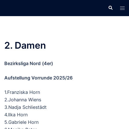
Zum
Suche
Men
Inhalt
ums
springen
2. Damen
Bezirksliga Nord
(4er)
Aufstellung Vorrunde 2025/26
1.Franziska Horn
2.Johanna Wiens
3.Nadja Schliestädt
4.Ilka Horn
5.Gabriele Horn